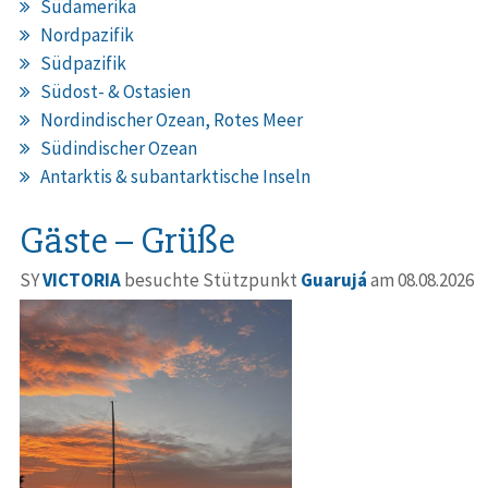
Südamerika
Nordpazifik
Südpazifik
Südost- & Ostasien
Nordindischer Ozean, Rotes Meer
Südindischer Ozean
Antarktis & subantarktische Inseln
Gäste – Grüße
SY
VICTORIA
besuchte Stützpunkt
Guarujá
am 08.08.2026