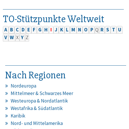
TO-Stützpunkte Weltweit
A
B
C
D
E
F
G
H
I
J
K
L
M
N
O
P
Q
R
S
T
U
V
W
X
Y
Z
Nach Regionen
Nordeuropa
Mittelmeer & Schwarzes Meer
Westeuropa & Nordatlantik
Westafrika & Südatlantik
Karibik
Nord- und Mittelamerika