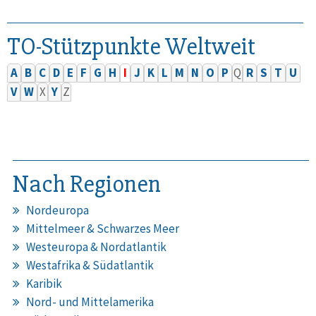
TO-Stützpunkte Weltweit
A
B
C
D
E
F
G
H
I
J
K
L
M
N
O
P
Q
R
S
T
U
V
W
X
Y
Z
Nach Regionen
Nordeuropa
Mittelmeer & Schwarzes Meer
Westeuropa & Nordatlantik
Westafrika & Südatlantik
Karibik
Nord- und Mittelamerika