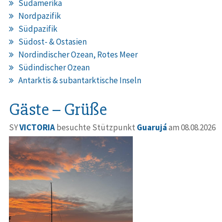
Südamerika
Nordpazifik
Südpazifik
Südost- & Ostasien
Nordindischer Ozean, Rotes Meer
Südindischer Ozean
Antarktis & subantarktische Inseln
Gäste – Grüße
SY
VICTORIA
besuchte Stützpunkt
Guarujá
am 08.08.2026