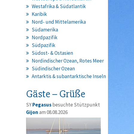
Westafrika & Südatlantik
Karibik
Nord- und Mittelamerika
Südamerika
Nordpazifik
Südpazifik
Südost- & Ostasien
Nordindischer Ozean, Rotes Meer
Südindischer Ozean
Antarktis & subantarktische Inseln
Gäste – Grüße
SY
Pegasus
besuchte Stützpunkt
Gijon
am 08.08.2026