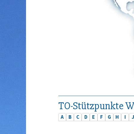
TO-Stützpunkte W
A
B
C
D
E
F
G
H
I