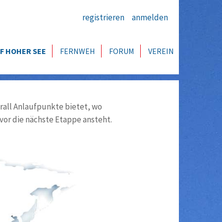
registrieren
anmelden
F HOHER SEE
FERNWEH
FORUM
VEREIN
all Anlaufpunkte bietet, wo
vor die nächste Etappe ansteht.