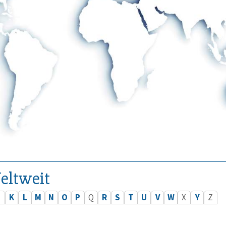
eltweit
J
K
L
M
N
O
P
Q
R
S
T
U
V
W
X
Y
Z