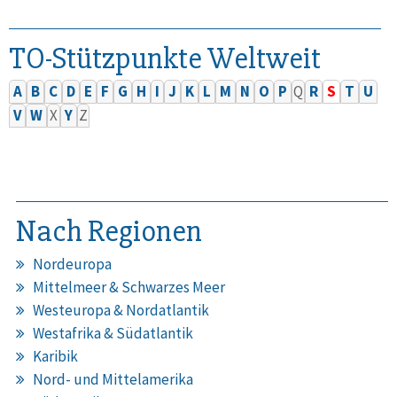
TO-Stützpunkte Weltweit
A
B
C
D
E
F
G
H
I
J
K
L
M
N
O
P
Q
R
S
T
U
V
W
X
Y
Z
Nach Regionen
Nordeuropa
Mittelmeer & Schwarzes Meer
Westeuropa & Nordatlantik
Westafrika & Südatlantik
Karibik
Nord- und Mittelamerika