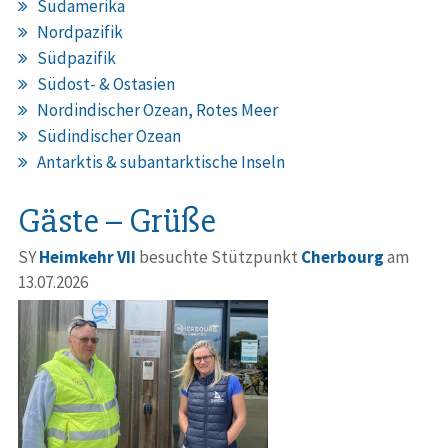
Südamerika
Nordpazifik
Südpazifik
Südost- & Ostasien
Nordindischer Ozean, Rotes Meer
Südindischer Ozean
Antarktis & subantarktische Inseln
Gäste – Grüße
SY
Heimkehr VII
besuchte Stützpunkt
Cherbourg
am
13.07.2026