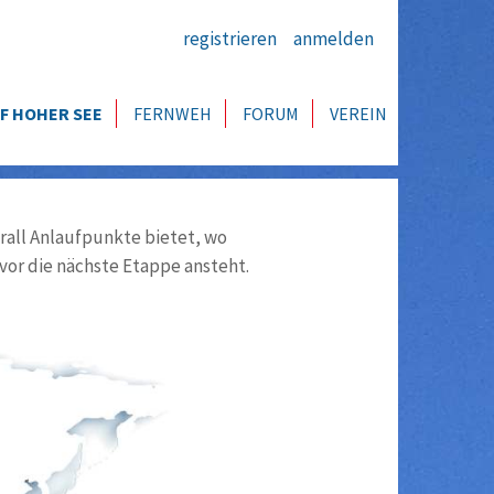
registrieren
anmelden
F HOHER SEE
FERNWEH
FORUM
VEREIN
all Anlaufpunkte bietet, wo
vor die nächste Etappe ansteht.