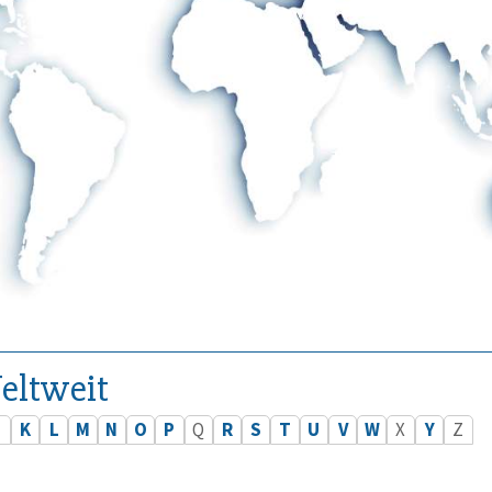
eltweit
J
K
L
M
N
O
P
Q
R
S
T
U
V
W
X
Y
Z