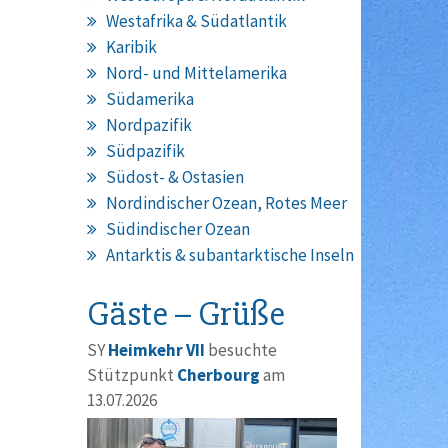
Westafrika & Südatlantik
Karibik
Nord- und Mittelamerika
Südamerika
Nordpazifik
Südpazifik
Südost- & Ostasien
Nordindischer Ozean, Rotes Meer
Südindischer Ozean
Antarktis & subantarktische Inseln
Gäste – Grüße
SY
Heimkehr VII
besuchte
Stützpunkt
Cherbourg
am
13.07.2026