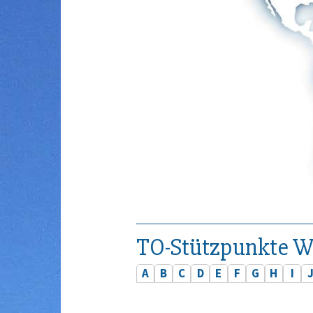
TO-Stützpunkte W
A
B
C
D
E
F
G
H
I