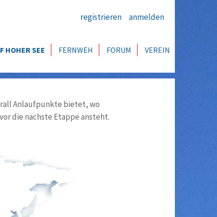
registrieren
anmelden
F HOHER SEE
FERNWEH
FORUM
VEREIN
all Anlaufpunkte bietet, wo
vor die nächste Etappe ansteht.