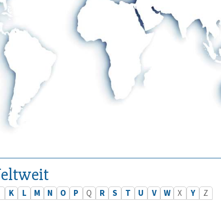
eltweit
J
K
L
M
N
O
P
Q
R
S
T
U
V
W
X
Y
Z