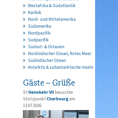
Westafrika & Südatlantik
Karibik
Nord- und Mittelamerika
Südamerika
Nordpazifik
Südpazifik
Südost- & Ostasien
Nordindischer Ozean, Rotes Meer
Südindischer Ozean
Antarktis & subantarktische Inseln
Gäste – Grüße
SY
Heimkehr VII
besuchte
Stützpunkt
Cherbourg
am
13.07.2026