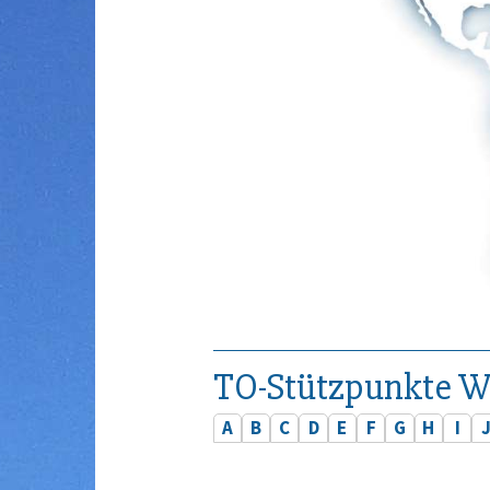
TO-Stützpunkte W
A
B
C
D
E
F
G
H
I