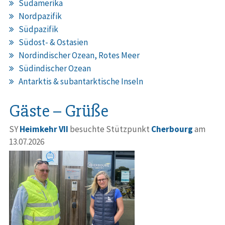
Südamerika
Nordpazifik
Südpazifik
Südost- & Ostasien
Nordindischer Ozean, Rotes Meer
Südindischer Ozean
Antarktis & subantarktische Inseln
Gäste – Grüße
SY
Heimkehr VII
besuchte Stützpunkt
Cherbourg
am
13.07.2026