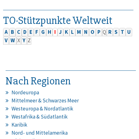
TO-Stützpunkte Weltweit
A
B
C
D
E
F
G
H
I
J
K
L
M
N
O
P
Q
R
S
T
U
V
W
X
Y
Z
Nach Regionen
Nordeuropa
Mittelmeer & Schwarzes Meer
Westeuropa & Nordatlantik
Westafrika & Südatlantik
Karibik
Nord- und Mittelamerika