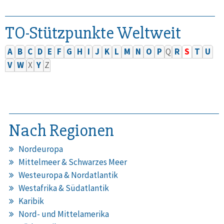
TO-Stützpunkte Weltweit
A
B
C
D
E
F
G
H
I
J
K
L
M
N
O
P
Q
R
S
T
U
V
W
X
Y
Z
Nach Regionen
Nordeuropa
Mittelmeer & Schwarzes Meer
Westeuropa & Nordatlantik
Westafrika & Südatlantik
Karibik
Nord- und Mittelamerika