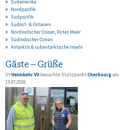
Südamerika
Nordpazifik
Südpazifik
Südost- & Ostasien
Nordindischer Ozean, Rotes Meer
Südindischer Ozean
Antarktis & subantarktische Inseln
Gäste – Grüße
SY
Heimkehr VII
besuchte Stützpunkt
Cherbourg
am
13.07.2026