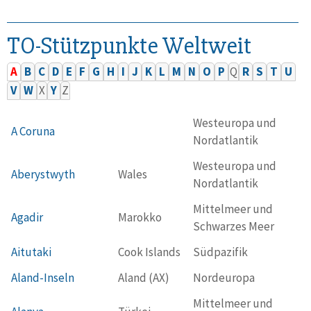
TO-Stützpunkte Weltweit
A
B
C
D
E
F
G
H
I
J
K
L
M
N
O
P
Q
R
S
T
U
V
W
X
Y
Z
Westeuropa und
A Coruna
Nordatlantik
Westeuropa und
Aberystwyth
Wales
Nordatlantik
Mittelmeer und
Agadir
Marokko
Schwarzes Meer
Aitutaki
Cook Islands
Südpazifik
Aland-Inseln
Aland (AX)
Nordeuropa
Mittelmeer und