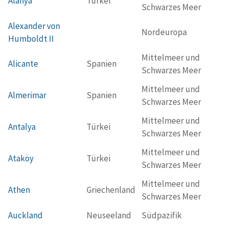
Alanya
Türkei
Schwarzes Meer
Alexander von
Nordeuropa
Humboldt II
Mittelmeer und
Alicante
Spanien
Schwarzes Meer
Mittelmeer und
Almerimar
Spanien
Schwarzes Meer
Mittelmeer und
Antalya
Türkei
Schwarzes Meer
Mittelmeer und
Ataköy
Türkei
Schwarzes Meer
Mittelmeer und
Athen
Griechenland
Schwarzes Meer
Auckland
Neuseeland
Südpazifik