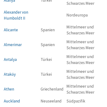
Alanya
Türkei
Schwarzes Meer
Alexander von
Nordeuropa
Humboldt II
Mittelmeer und
Alicante
Spanien
Schwarzes Meer
Mittelmeer und
Almerimar
Spanien
Schwarzes Meer
Mittelmeer und
Antalya
Türkei
Schwarzes Meer
Mittelmeer und
Ataköy
Türkei
Schwarzes Meer
Mittelmeer und
Athen
Griechenland
Schwarzes Meer
Auckland
Neuseeland
Südpazifik