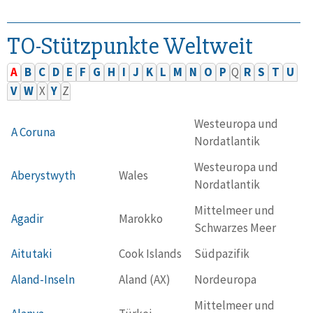
TO-Stützpunkte Weltweit
A
B
C
D
E
F
G
H
I
J
K
L
M
N
O
P
Q
R
S
T
U
V
W
X
Y
Z
Westeuropa und
A Coruna
Nordatlantik
Westeuropa und
Aberystwyth
Wales
Nordatlantik
Mittelmeer und
Agadir
Marokko
Schwarzes Meer
Aitutaki
Cook Islands
Südpazifik
Aland-Inseln
Aland (AX)
Nordeuropa
Mittelmeer und