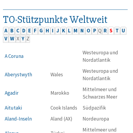
TO-Stützpunkte Weltweit
A
B
C
D
E
F
G
H
I
J
K
L
M
N
O
P
Q
R
S
T
U
V
W
X
Y
Z
Westeuropa und
A Coruna
Nordatlantik
Westeuropa und
Aberystwyth
Wales
Nordatlantik
Mittelmeer und
Agadir
Marokko
Schwarzes Meer
Aitutaki
Cook Islands
Südpazifik
Aland-Inseln
Aland (AX)
Nordeuropa
Mittelmeer und