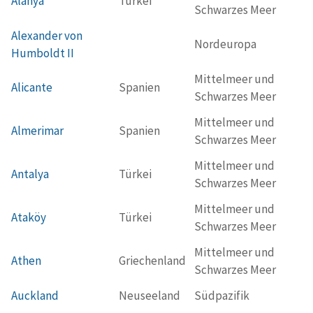
Alanya
Türkei
Schwarzes Meer
Alexander von
Nordeuropa
Humboldt II
Mittelmeer und
Alicante
Spanien
Schwarzes Meer
Mittelmeer und
Almerimar
Spanien
Schwarzes Meer
Mittelmeer und
Antalya
Türkei
Schwarzes Meer
Mittelmeer und
Ataköy
Türkei
Schwarzes Meer
Mittelmeer und
Athen
Griechenland
Schwarzes Meer
Auckland
Neuseeland
Südpazifik