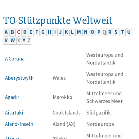
TO-Stützpunkte Weltweit
A
B
C
D
E
F
G
H
I
J
K
L
M
N
O
P
Q
R
S
T
U
V
W
X
Y
Z
Westeuropa und
A Coruna
Nordatlantik
Westeuropa und
Aberystwyth
Wales
Nordatlantik
Mittelmeer und
Agadir
Marokko
Schwarzes Meer
Aitutaki
Cook Islands
Südpazifik
Aland-Inseln
Aland (AX)
Nordeuropa
Mittelmeer und