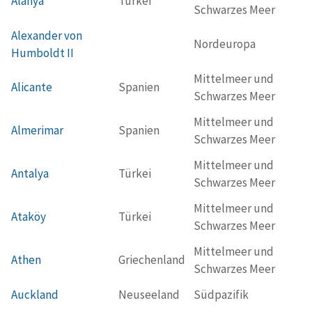
Alanya
Türkei
Schwarzes Meer
Alexander von
Nordeuropa
Humboldt II
Mittelmeer und
Alicante
Spanien
Schwarzes Meer
Mittelmeer und
Almerimar
Spanien
Schwarzes Meer
Mittelmeer und
Antalya
Türkei
Schwarzes Meer
Mittelmeer und
Ataköy
Türkei
Schwarzes Meer
Mittelmeer und
Athen
Griechenland
Schwarzes Meer
Auckland
Neuseeland
Südpazifik