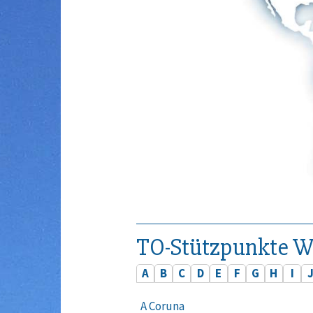
TO-Stützpunkte W
A
B
C
D
E
F
G
H
I
A Coruna