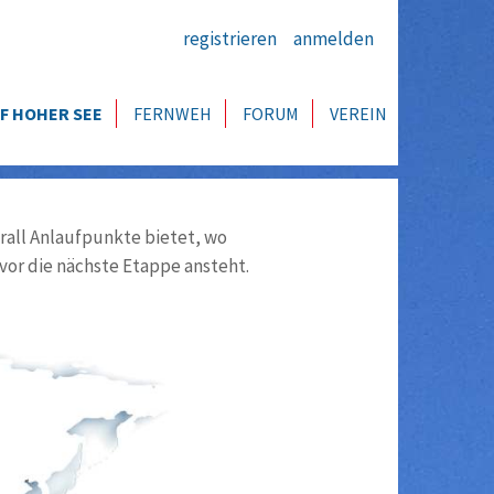
registrieren
anmelden
F HOHER SEE
FERNWEH
FORUM
VEREIN
all Anlaufpunkte bietet, wo
vor die nächste Etappe ansteht.