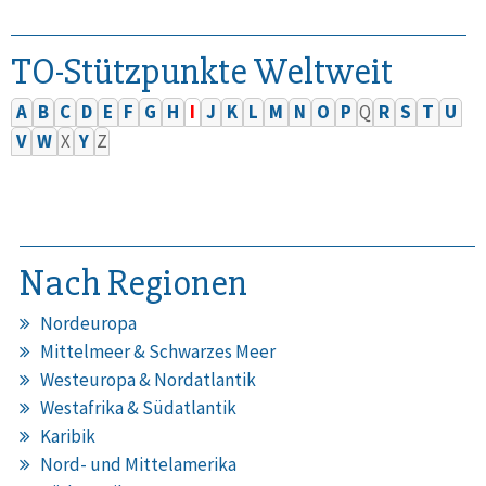
TO-Stützpunkte Weltweit
A
B
C
D
E
F
G
H
I
J
K
L
M
N
O
P
Q
R
S
T
U
V
W
X
Y
Z
Nach Regionen
Nordeuropa
Mittelmeer & Schwarzes Meer
Westeuropa & Nordatlantik
Westafrika & Südatlantik
Karibik
Nord- und Mittelamerika