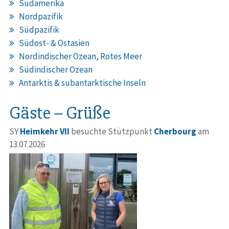
Südamerika
Nordpazifik
Südpazifik
Südost- & Ostasien
Nordindischer Ozean, Rotes Meer
Südindischer Ozean
Antarktis & subantarktische Inseln
Gäste – Grüße
SY
Heimkehr VII
besuchte Stützpunkt
Cherbourg
am
13.07.2026