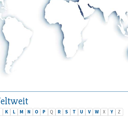
eltweit
J
K
L
M
N
O
P
Q
R
S
T
U
V
W
X
Y
Z