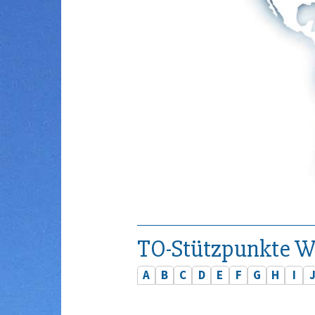
TO-Stützpunkte W
A
B
C
D
E
F
G
H
I