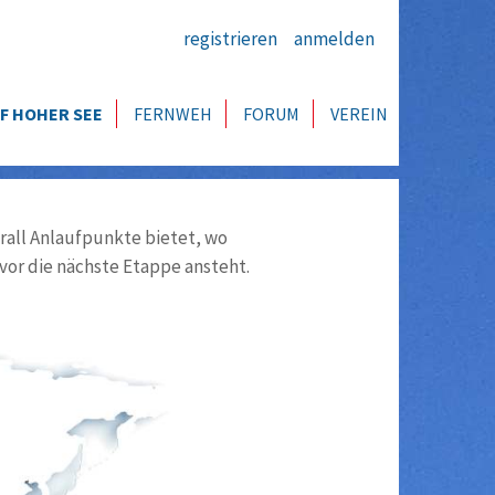
registrieren
anmelden
F HOHER SEE
FERNWEH
FORUM
VEREIN
all Anlaufpunkte bietet, wo
vor die nächste Etappe ansteht.