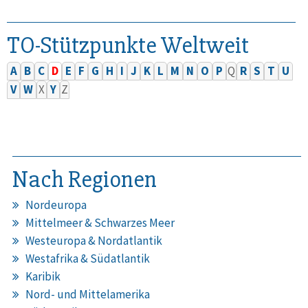
TO-Stützpunkte Weltweit
A
B
C
D
E
F
G
H
I
J
K
L
M
N
O
P
Q
R
S
T
U
V
W
X
Y
Z
Nach Regionen
Nordeuropa
Mittelmeer & Schwarzes Meer
Westeuropa & Nordatlantik
Westafrika & Südatlantik
Karibik
Nord- und Mittelamerika