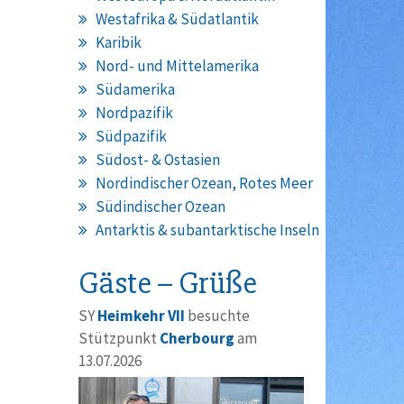
Westafrika & Südatlantik
Karibik
Nord- und Mittelamerika
Südamerika
Nordpazifik
Südpazifik
Südost- & Ostasien
Nordindischer Ozean, Rotes Meer
Südindischer Ozean
Antarktis & subantarktische Inseln
Gäste – Grüße
SY
Heimkehr VII
besuchte
Stützpunkt
Cherbourg
am
13.07.2026