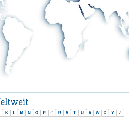
eltweit
J
K
L
M
N
O
P
Q
R
S
T
U
V
W
X
Y
Z