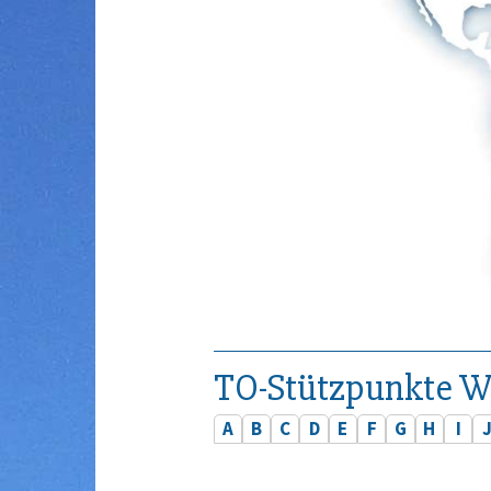
TO-Stützpunkte W
A
B
C
D
E
F
G
H
I