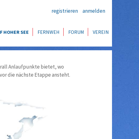
registrieren
anmelden
F HOHER SEE
FERNWEH
FORUM
VEREIN
all Anlaufpunkte bietet, wo
vor die nächste Etappe ansteht.