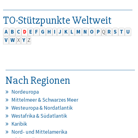
TO-Stützpunkte Weltweit
A
B
C
D
E
F
G
H
I
J
K
L
M
N
O
P
Q
R
S
T
U
V
W
X
Y
Z
Nach Regionen
Nordeuropa
Mittelmeer & Schwarzes Meer
Westeuropa & Nordatlantik
Westafrika & Südatlantik
Karibik
Nord- und Mittelamerika