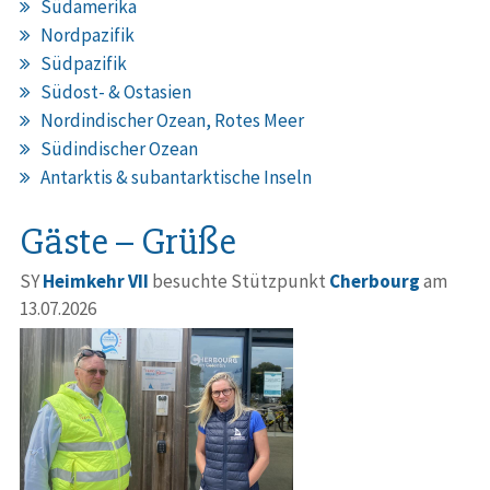
Südamerika
Nordpazifik
Südpazifik
Südost- & Ostasien
Nordindischer Ozean, Rotes Meer
Südindischer Ozean
Antarktis & subantarktische Inseln
Gäste – Grüße
SY
Heimkehr VII
besuchte Stützpunkt
Cherbourg
am
13.07.2026