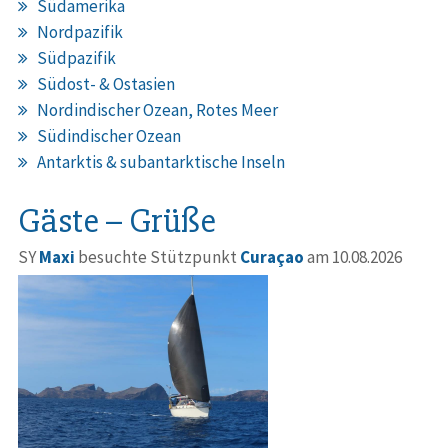
Südamerika
Nordpazifik
Südpazifik
Südost- & Ostasien
Nordindischer Ozean, Rotes Meer
Südindischer Ozean
Antarktis & subantarktische Inseln
Gäste – Grüße
SY
Maxi
besuchte Stützpunkt
Curaçao
am 10.08.2026