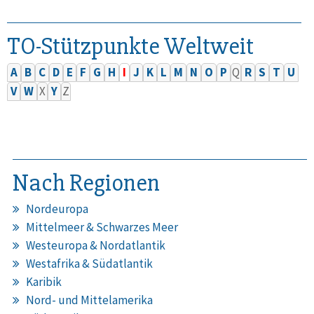
TO-Stützpunkte Weltweit
A
B
C
D
E
F
G
H
I
J
K
L
M
N
O
P
Q
R
S
T
U
V
W
X
Y
Z
Nach Regionen
Nordeuropa
Mittelmeer & Schwarzes Meer
Westeuropa & Nordatlantik
Westafrika & Südatlantik
Karibik
Nord- und Mittelamerika