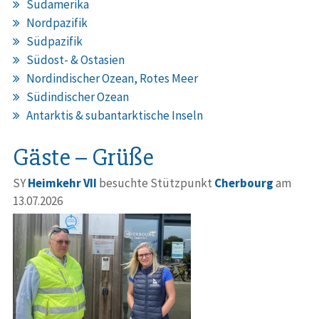
Südamerika
Nordpazifik
Südpazifik
Südost- & Ostasien
Nordindischer Ozean, Rotes Meer
Südindischer Ozean
Antarktis & subantarktische Inseln
Gäste – Grüße
SY
Heimkehr VII
besuchte Stützpunkt
Cherbourg
am
13.07.2026