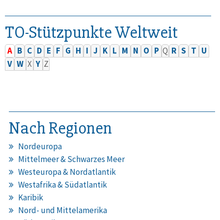
TO-Stützpunkte Weltweit
A
B
C
D
E
F
G
H
I
J
K
L
M
N
O
P
Q
R
S
T
U
V
W
X
Y
Z
Nach Regionen
Nordeuropa
Mittelmeer & Schwarzes Meer
Westeuropa & Nordatlantik
Westafrika & Südatlantik
Karibik
Nord- und Mittelamerika