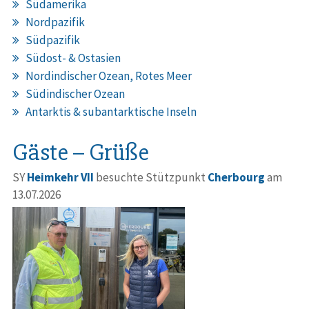
Südamerika
Nordpazifik
Südpazifik
Südost- & Ostasien
Nordindischer Ozean, Rotes Meer
Südindischer Ozean
Antarktis & subantarktische Inseln
Gäste – Grüße
SY
Heimkehr VII
besuchte Stützpunkt
Cherbourg
am
13.07.2026