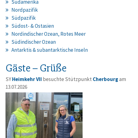
Südamerika
Nordpazifik
Südpazifik
Südost- & Ostasien
Nordindischer Ozean, Rotes Meer
Südindischer Ozean
Antarktis & subantarktische Inseln
Gäste – Grüße
SY
Heimkehr VII
besuchte Stützpunkt
Cherbourg
am
13.07.2026