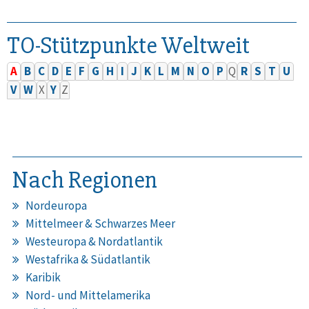
TO-Stützpunkte Weltweit
A
B
C
D
E
F
G
H
I
J
K
L
M
N
O
P
Q
R
S
T
U
V
W
X
Y
Z
Nach Regionen
Nordeuropa
Mittelmeer & Schwarzes Meer
Westeuropa & Nordatlantik
Westafrika & Südatlantik
Karibik
Nord- und Mittelamerika