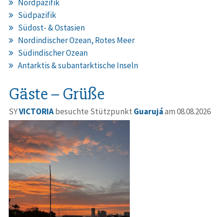
Nordpazifik
Südpazifik
Südost- & Ostasien
Nordindischer Ozean, Rotes Meer
Südindischer Ozean
Antarktis & subantarktische Inseln
Gäste – Grüße
SY
VICTORIA
besuchte Stützpunkt
Guarujá
am 08.08.2026