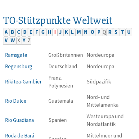
TO-Stützpunkte Weltweit
A
B
C
D
E
F
G
H
I
J
K
L
M
N
O
P
Q
R
S
T
U
V
W
X
Y
Z
Ramsgate
Großbritannien
Nordeuropa
Regensburg
Deutschland
Nordeuropa
Franz.
Rikitea-Gambier
Südpazifik
Polynesien
Nord- und
Rio Dulce
Guatemala
Mittelamerika
Westeuropa und
Rio Guadiana
Spanien
Nordatlantik
Roda de Bará
Mittelmeer und