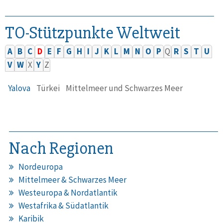
TO-Stützpunkte Weltweit
A
B
C
D
E
F
G
H
I
J
K
L
M
N
O
P
Q
R
S
T
U
V
W
X
Y
Z
Yalova
Türkei
Mittelmeer und Schwarzes Meer
Nach Regionen
Nordeuropa
Mittelmeer & Schwarzes Meer
Westeuropa & Nordatlantik
Westafrika & Südatlantik
Karibik