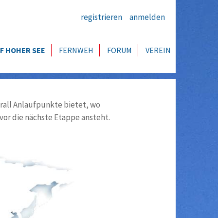
registrieren
anmelden
F HOHER SEE
FERNWEH
FORUM
VEREIN
all Anlaufpunkte bietet, wo
vor die nächste Etappe ansteht.