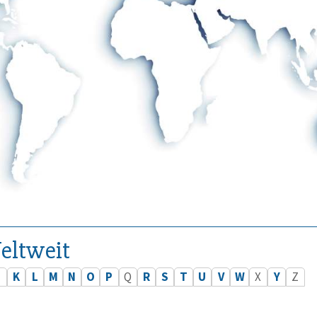
eltweit
J
K
L
M
N
O
P
Q
R
S
T
U
V
W
X
Y
Z