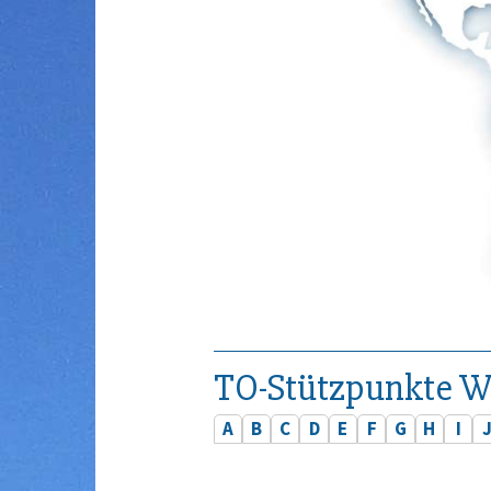
TO-Stützpunkte W
A
B
C
D
E
F
G
H
I