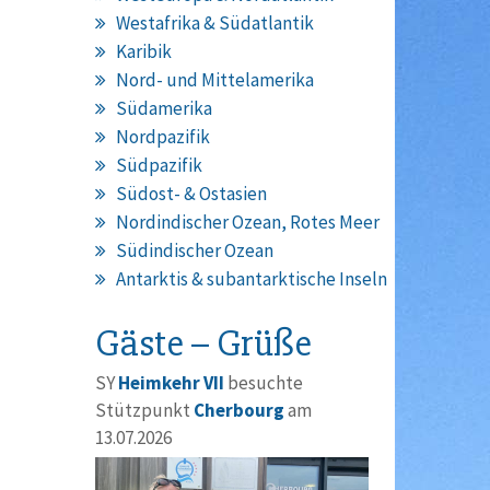
Westafrika & Südatlantik
Karibik
Nord- und Mittelamerika
Südamerika
Nordpazifik
Südpazifik
Südost- & Ostasien
Nordindischer Ozean, Rotes Meer
Südindischer Ozean
Antarktis & subantarktische Inseln
Gäste – Grüße
SY
Heimkehr VII
besuchte
Stützpunkt
Cherbourg
am
13.07.2026