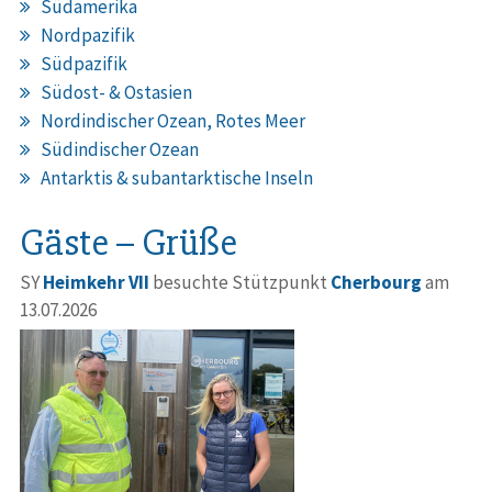
Südamerika
Nordpazifik
Südpazifik
Südost- & Ostasien
Nordindischer Ozean, Rotes Meer
Südindischer Ozean
Antarktis & subantarktische Inseln
Gäste – Grüße
SY
Heimkehr VII
besuchte Stützpunkt
Cherbourg
am
13.07.2026