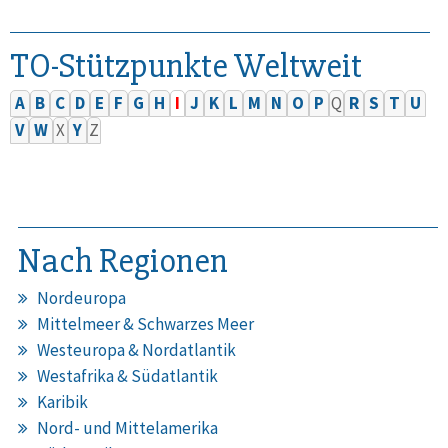
TO-Stützpunkte Weltweit
A
B
C
D
E
F
G
H
I
J
K
L
M
N
O
P
Q
R
S
T
U
V
W
X
Y
Z
Nach Regionen
Nordeuropa
Mittelmeer & Schwarzes Meer
Westeuropa & Nordatlantik
Westafrika & Südatlantik
Karibik
Nord- und Mittelamerika