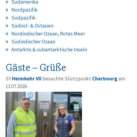
Südamerika
Nordpazifik
Südpazifik
Südost- & Ostasien
Nordindischer Ozean, Rotes Meer
Südindischer Ozean
Antarktis & subantarktische Inseln
Gäste – Grüße
SY
Heimkehr VII
besuchte Stützpunkt
Cherbourg
am
13.07.2026