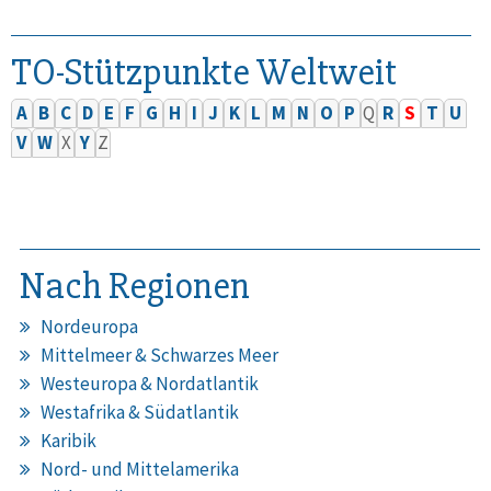
TO-Stützpunkte Weltweit
A
B
C
D
E
F
G
H
I
J
K
L
M
N
O
P
Q
R
S
T
U
V
W
X
Y
Z
Nach Regionen
Nordeuropa
Mittelmeer & Schwarzes Meer
Westeuropa & Nordatlantik
Westafrika & Südatlantik
Karibik
Nord- und Mittelamerika