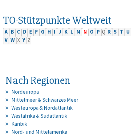
TO-Stützpunkte Weltweit
A
B
C
D
E
F
G
H
I
J
K
L
M
N
O
P
Q
R
S
T
U
V
W
X
Y
Z
Nach Regionen
Nordeuropa
Mittelmeer & Schwarzes Meer
Westeuropa & Nordatlantik
Westafrika & Südatlantik
Karibik
Nord- und Mittelamerika