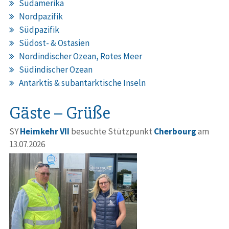
Südamerika
Nordpazifik
Südpazifik
Südost- & Ostasien
Nordindischer Ozean, Rotes Meer
Südindischer Ozean
Antarktis & subantarktische Inseln
Gäste – Grüße
SY
Heimkehr VII
besuchte Stützpunkt
Cherbourg
am
13.07.2026