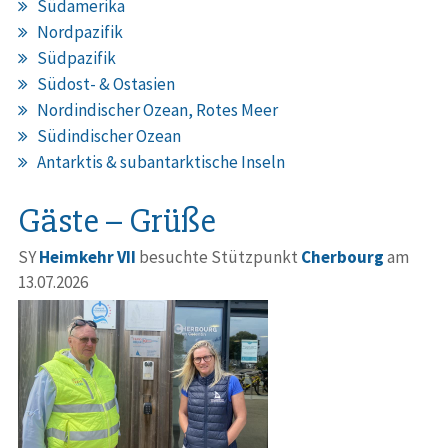
Südamerika
Nordpazifik
Südpazifik
Südost- & Ostasien
Nordindischer Ozean, Rotes Meer
Südindischer Ozean
Antarktis & subantarktische Inseln
Gäste – Grüße
SY
Heimkehr VII
besuchte Stützpunkt
Cherbourg
am
13.07.2026