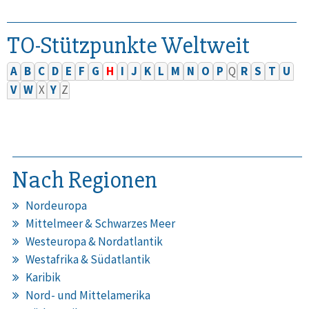
TO-Stützpunkte Weltweit
A
B
C
D
E
F
G
H
I
J
K
L
M
N
O
P
Q
R
S
T
U
V
W
X
Y
Z
Nach Regionen
Nordeuropa
Mittelmeer & Schwarzes Meer
Westeuropa & Nordatlantik
Westafrika & Südatlantik
Karibik
Nord- und Mittelamerika