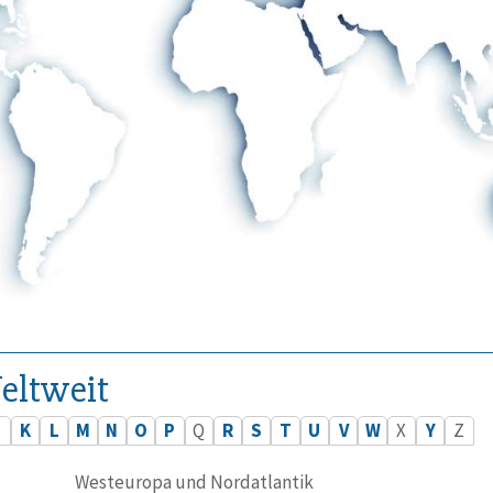
eltweit
J
K
L
M
N
O
P
Q
R
S
T
U
V
W
X
Y
Z
Westeuropa und Nordatlantik