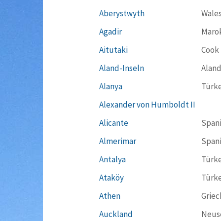
Aberystwyth
Wale
Agadir
Maro
Aitutaki
Cook 
Aland-Inseln
Aland
Alanya
Türke
Alexander von Humboldt II
Alicante
Span
Almerimar
Span
Antalya
Türke
Ataköy
Türke
Athen
Griec
Auckland
Neus