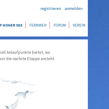
registrieren
anmelden
F HOHER SEE
FERNWEH
FORUM
VEREIN
all Anlaufpunkte bietet, wo
vor die nächste Etappe ansteht.