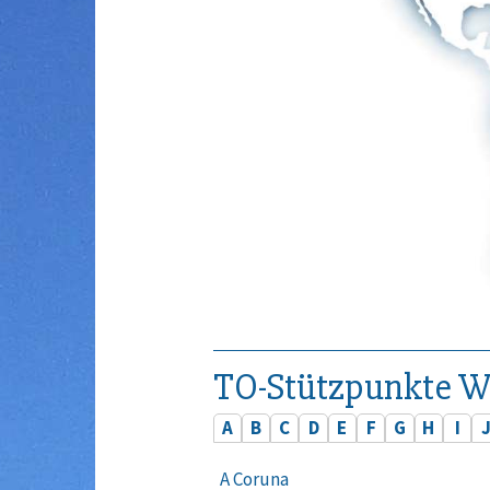
TO-Stützpunkte W
A
B
C
D
E
F
G
H
I
A Coruna