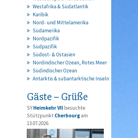
Westafrika & Südatlantik
Karibik
Nord- und Mittelamerika
Südamerika
Nordpazifik
Südpazifik
Südost- & Ostasien
Nordindischer Ozean, Rotes Meer
Südindischer Ozean
Antarktis & subantarktische Inseln
Gäste – Grüße
SY
Heimkehr VII
besuchte
Stützpunkt
Cherbourg
am
13.07.2026