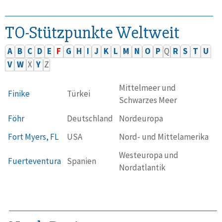
TO-Stützpunkte Weltweit
A
B
C
D
E
F
G
H
I
J
K
L
M
N
O
P
Q
R
S
T
U
V
W
X
Y
Z
Mittelmeer und
Finike
Türkei
Schwarzes Meer
Föhr
Deutschland
Nordeuropa
Fort Myers, FL
USA
Nord- und Mittelamerika
Westeuropa und
Fuerteventura
Spanien
Nordatlantik