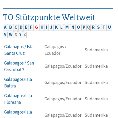
TO-Stützpunkte Weltweit
A
B
C
D
E
F
G
H
I
J
K
L
M
N
O
P
Q
R
S
T
U
V
W
X
Y
Z
Galapagos / Isla
Galapagos /
Südamerika
Santa Cruz
Ecuador
Galapagos / San
Galapagos/Ecuador
Südamerika
Cristobal 2
Galapagos/Isla
Galapagos/Ecuador
Südamerika
Baltra
Galapagos/Isla
Galapagos/Ecuador
Südamerika
Floreana
Galapagos/Isla
Galapagos/Ecuador
Südamerika