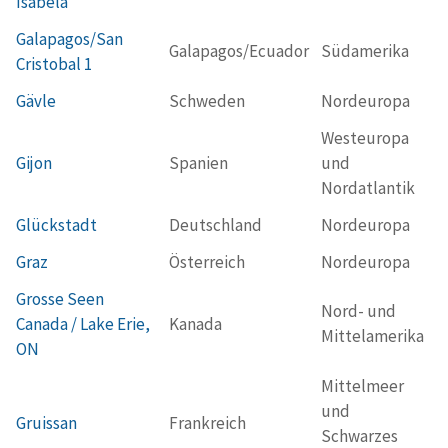
Isabela
Galapagos/San
Galapagos/Ecuador
Südamerika
Cristobal 1
Gävle
Schweden
Nordeuropa
Westeuropa
Gijon
Spanien
und
Nordatlantik
Glückstadt
Deutschland
Nordeuropa
Graz
Österreich
Nordeuropa
Grosse Seen
Nord- und
Canada / Lake Erie,
Kanada
Mittelamerika
ON
Mittelmeer
und
Gruissan
Frankreich
Schwarzes