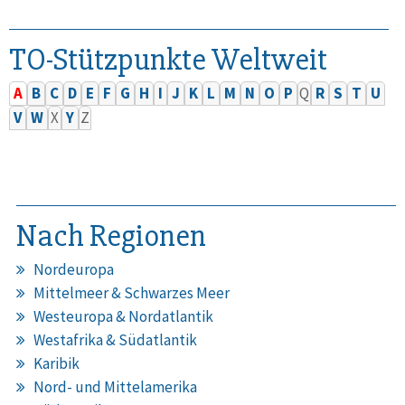
TO-Stützpunkte Weltweit
A
B
C
D
E
F
G
H
I
J
K
L
M
N
O
P
Q
R
S
T
U
V
W
X
Y
Z
Nach Regionen
Nordeuropa
Mittelmeer & Schwarzes Meer
Westeuropa & Nordatlantik
Westafrika & Südatlantik
Karibik
Nord- und Mittelamerika