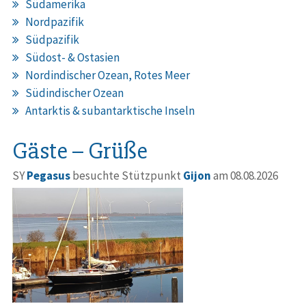
Südamerika
Nordpazifik
Südpazifik
Südost- & Ostasien
Nordindischer Ozean, Rotes Meer
Südindischer Ozean
Antarktis & subantarktische Inseln
Gäste – Grüße
SY
Pegasus
besuchte Stützpunkt
Gijon
am 08.08.2026