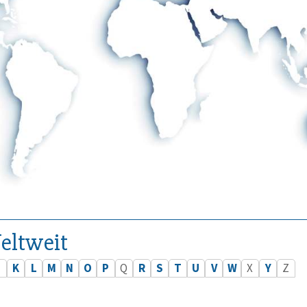
eltweit
J
K
L
M
N
O
P
Q
R
S
T
U
V
W
X
Y
Z