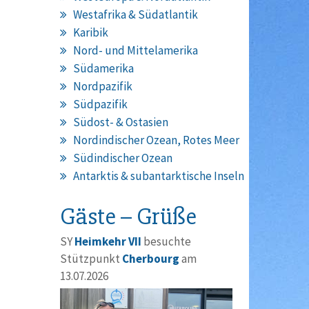
Westafrika & Südatlantik
Karibik
Nord- und Mittelamerika
Südamerika
Nordpazifik
Südpazifik
Südost- & Ostasien
Nordindischer Ozean, Rotes Meer
Südindischer Ozean
Antarktis & subantarktische Inseln
Gäste – Grüße
SY
Heimkehr VII
besuchte
Stützpunkt
Cherbourg
am
13.07.2026