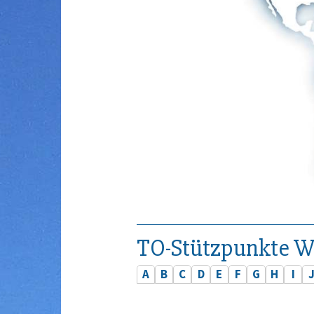
TO-Stützpunkte W
A
B
C
D
E
F
G
H
I