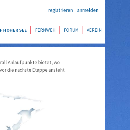
registrieren
anmelden
F HOHER SEE
FERNWEH
FORUM
VEREIN
all Anlaufpunkte bietet, wo
vor die nächste Etappe ansteht.