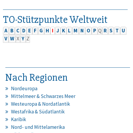
TO-Stützpunkte Weltweit
A
B
C
D
E
F
G
H
I
J
K
L
M
N
O
P
Q
R
S
T
U
V
W
X
Y
Z
Nach Regionen
Nordeuropa
Mittelmeer & Schwarzes Meer
Westeuropa & Nordatlantik
Westafrika & Südatlantik
Karibik
Nord- und Mittelamerika