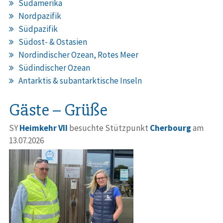
Südamerika
Nordpazifik
Südpazifik
Südost- & Ostasien
Nordindischer Ozean, Rotes Meer
Südindischer Ozean
Antarktis & subantarktische Inseln
Gäste – Grüße
SY
Heimkehr VII
besuchte Stützpunkt
Cherbourg
am
13.07.2026