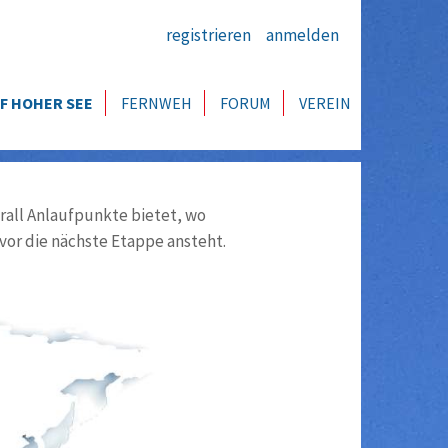
registrieren
anmelden
F HOHER SEE
FERNWEH
FORUM
VEREIN
all Anlaufpunkte bietet, wo
vor die nächste Etappe ansteht.