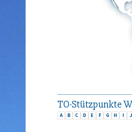
TO-Stützpunkte W
A
B
C
D
E
F
G
H
I