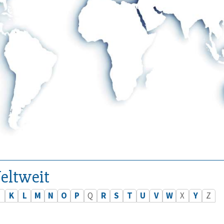
eltweit
J
K
L
M
N
O
P
Q
R
S
T
U
V
W
X
Y
Z