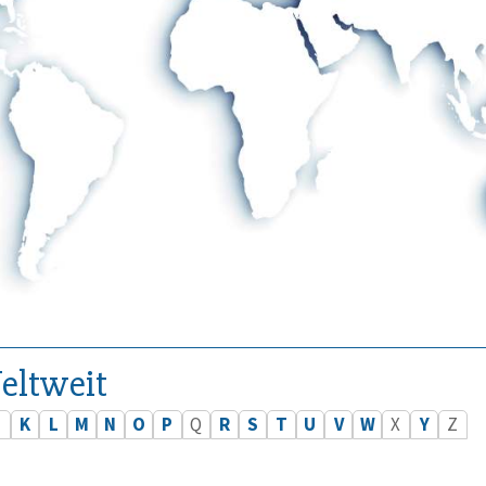
eltweit
J
K
L
M
N
O
P
Q
R
S
T
U
V
W
X
Y
Z