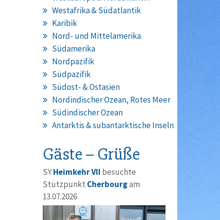
Westafrika & Südatlantik
Karibik
Nord- und Mittelamerika
Südamerika
Nordpazifik
Südpazifik
Südost- & Ostasien
Nordindischer Ozean, Rotes Meer
Südindischer Ozean
Antarktis & subantarktische Inseln
Gäste – Grüße
SY
Heimkehr VII
besuchte
Stützpunkt
Cherbourg
am
13.07.2026