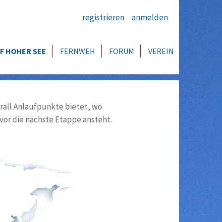
registrieren
anmelden
F HOHER SEE
FERNWEH
FORUM
VEREIN
all Anlaufpunkte bietet, wo
vor die nächste Etappe ansteht.