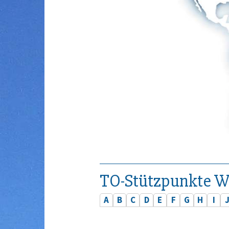
TO-Stützpunkte W
A
B
C
D
E
F
G
H
I