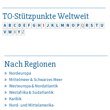
TO-Stützpunkte Weltweit
A
B
C
D
E
F
G
H
I
J
K
L
M
N
O
P
Q
R
S
T
U
V
W
X
Y
Z
Nach Regionen
Nordeuropa
Mittelmeer & Schwarzes Meer
Westeuropa & Nordatlantik
Westafrika & Südatlantik
Karibik
Nord- und Mittelamerika