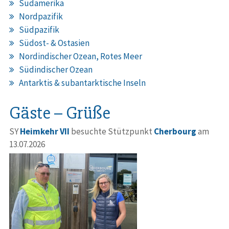
Südamerika
Nordpazifik
Südpazifik
Südost- & Ostasien
Nordindischer Ozean, Rotes Meer
Südindischer Ozean
Antarktis & subantarktische Inseln
Gäste – Grüße
SY
Heimkehr VII
besuchte Stützpunkt
Cherbourg
am
13.07.2026