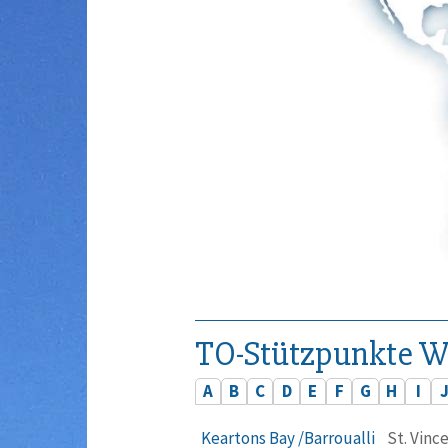
TO-Stützpunkte W
A
B
C
D
E
F
G
H
I
Keartons Bay /Barroualli
St. Vinc