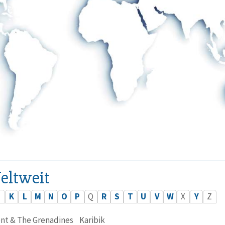
eltweit
J
K
L
M
N
O
P
Q
R
S
T
U
V
W
X
Y
Z
ent & The Grenadines
Karibik