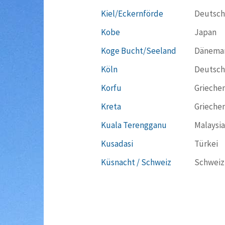
Kiel/Eckernförde
Deutsch
Kobe
Japan
Koge Bucht/Seeland
Dänema
Köln
Deutsch
Korfu
Grieche
Kreta
Grieche
Kuala Terengganu
Malaysia
Kusadasi
Türkei
Küsnacht / Schweiz
Schweiz