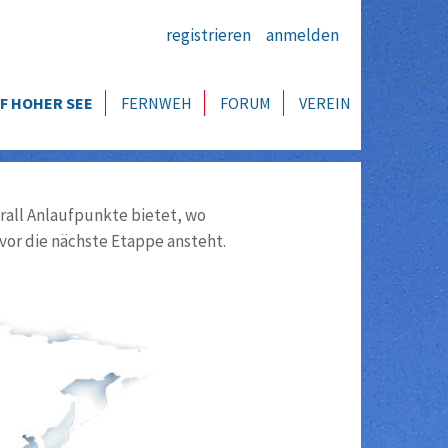
registrieren
anmelden
F HOHER SEE
FERNWEH
FORUM
VEREIN
all Anlaufpunkte bietet, wo
vor die nächste Etappe ansteht.