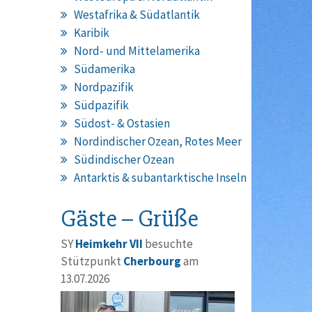
Westafrika & Südatlantik
Karibik
Nord- und Mittelamerika
Südamerika
Nordpazifik
Südpazifik
Südost- & Ostasien
Nordindischer Ozean, Rotes Meer
Südindischer Ozean
Antarktis & subantarktische Inseln
Gäste – Grüße
SY
Heimkehr VII
besuchte
Stützpunkt
Cherbourg
am
13.07.2026