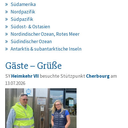
Südamerika
Nordpazifik
Südpazifik
Südost- & Ostasien
Nordindischer Ozean, Rotes Meer
Südindischer Ozean
Antarktis & subantarktische Inseln
Gäste – Grüße
SY
Heimkehr VII
besuchte Stützpunkt
Cherbourg
am
13.07.2026