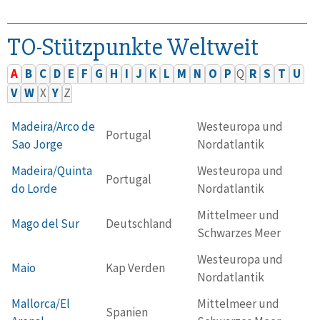
TO-Stützpunkte Weltweit
A
B
C
D
E
F
G
H
I
J
K
L
M
N
O
P
Q
R
S
T
U
V
W
X
Y
Z
Madeira/Arco de
Westeuropa und
Portugal
Sao Jorge
Nordatlantik
Madeira/Quinta
Westeuropa und
Portugal
do Lorde
Nordatlantik
Mittelmeer und
Mago del Sur
Deutschland
Schwarzes Meer
Westeuropa und
Maio
Kap Verden
Nordatlantik
Mallorca/El
Mittelmeer und
Spanien