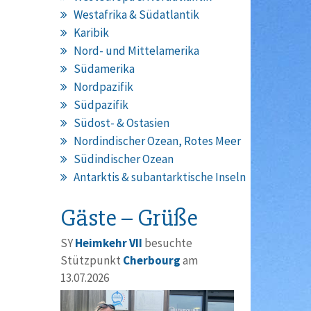
Westafrika & Südatlantik
Karibik
Nord- und Mittelamerika
Südamerika
Nordpazifik
Südpazifik
Südost- & Ostasien
Nordindischer Ozean, Rotes Meer
Südindischer Ozean
Antarktis & subantarktische Inseln
Gäste – Grüße
SY
Heimkehr VII
besuchte
Stützpunkt
Cherbourg
am
13.07.2026