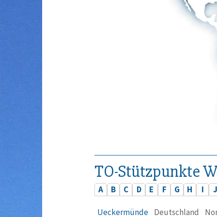
TO-Stützpunkte W
A
B
C
D
E
F
G
H
I
Ueckermünde
Deutschland
No