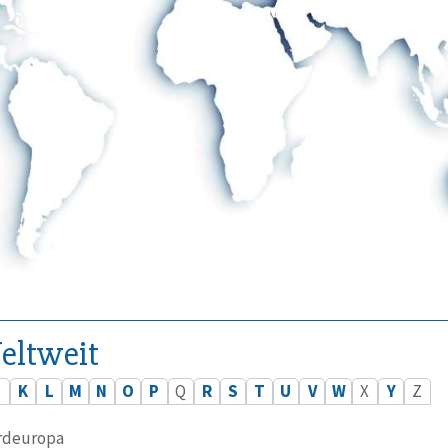
eltweit
J
K
L
M
N
O
P
Q
R
S
T
U
V
W
X
Y
Z
rdeuropa