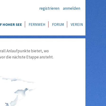
registrieren
anmelden
F HOHER SEE
FERNWEH
FORUM
VEREIN
all Anlaufpunkte bietet, wo
vor die nächste Etappe ansteht.