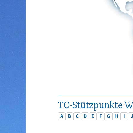
TO-Stützpunkte W
A
B
C
D
E
F
G
H
I