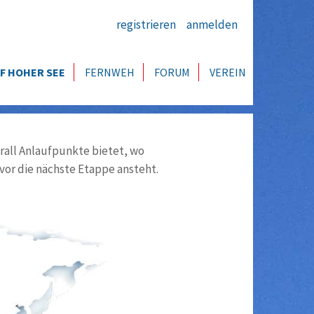
registrieren
anmelden
F HOHER SEE
FERNWEH
FORUM
VEREIN
all Anlaufpunkte bietet, wo
vor die nächste Etappe ansteht.