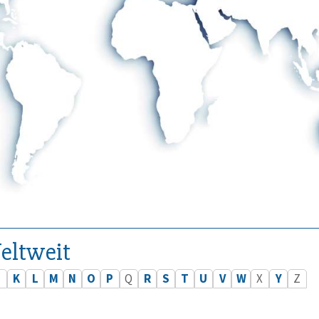
eltweit
J
K
L
M
N
O
P
Q
R
S
T
U
V
W
X
Y
Z