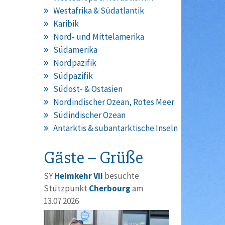
Westafrika & Südatlantik
Karibik
Nord- und Mittelamerika
Südamerika
Nordpazifik
Südpazifik
Südost- & Ostasien
Nordindischer Ozean, Rotes Meer
Südindischer Ozean
Antarktis & subantarktische Inseln
Gäste – Grüße
SY
Heimkehr VII
besuchte
Stützpunkt
Cherbourg
am
13.07.2026