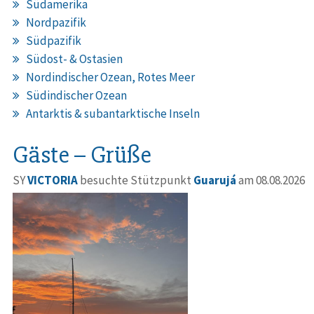
Südamerika
Nordpazifik
Südpazifik
Südost- & Ostasien
Nordindischer Ozean, Rotes Meer
Südindischer Ozean
Antarktis & subantarktische Inseln
Gäste – Grüße
SY
VICTORIA
besuchte Stützpunkt
Guarujá
am 08.08.2026