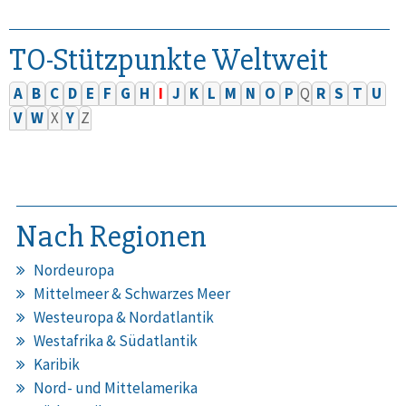
TO-Stützpunkte Weltweit
A
B
C
D
E
F
G
H
I
J
K
L
M
N
O
P
Q
R
S
T
U
V
W
X
Y
Z
Nach Regionen
Nordeuropa
Mittelmeer & Schwarzes Meer
Westeuropa & Nordatlantik
Westafrika & Südatlantik
Karibik
Nord- und Mittelamerika