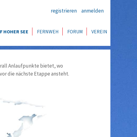
registrieren
anmelden
F HOHER SEE
FERNWEH
FORUM
VEREIN
all Anlaufpunkte bietet, wo
vor die nächste Etappe ansteht.