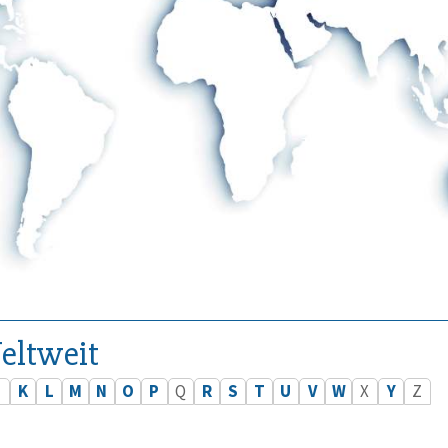
eltweit
J
K
L
M
N
O
P
Q
R
S
T
U
V
W
X
Y
Z