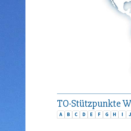
TO-Stützpunkte W
A
B
C
D
E
F
G
H
I