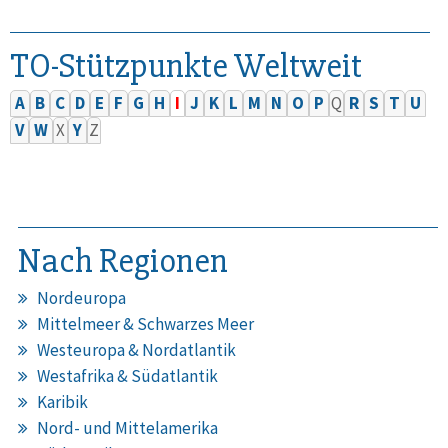
TO-Stützpunkte Weltweit
A
B
C
D
E
F
G
H
I
J
K
L
M
N
O
P
Q
R
S
T
U
V
W
X
Y
Z
Nach Regionen
Nordeuropa
Mittelmeer & Schwarzes Meer
Westeuropa & Nordatlantik
Westafrika & Südatlantik
Karibik
Nord- und Mittelamerika