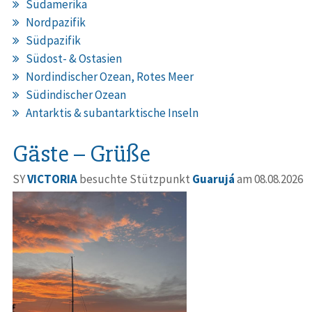
Südamerika
Nordpazifik
Südpazifik
Südost- & Ostasien
Nordindischer Ozean, Rotes Meer
Südindischer Ozean
Antarktis & subantarktische Inseln
Gäste – Grüße
SY
VICTORIA
besuchte Stützpunkt
Guarujá
am 08.08.2026