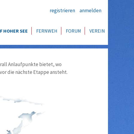
registrieren
anmelden
F HOHER SEE
FERNWEH
FORUM
VEREIN
all Anlaufpunkte bietet, wo
vor die nächste Etappe ansteht.