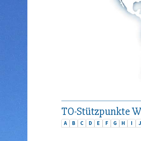
TO-Stützpunkte W
A
B
C
D
E
F
G
H
I