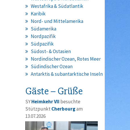
Westafrika & Südatlantik
Karibik
Nord- und Mittelamerika
Südamerika
Nordpazifik
Südpazifik
Südost- & Ostasien
Nordindischer Ozean, Rotes Meer
Südindischer Ozean
Antarktis & subantarktische Inseln
Gäste – Grüße
SY
Heimkehr VII
besuchte
Stützpunkt
Cherbourg
am
13.07.2026