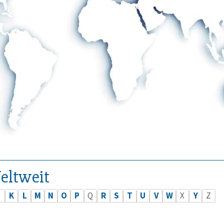
eltweit
J
K
L
M
N
O
P
Q
R
S
T
U
V
W
X
Y
Z