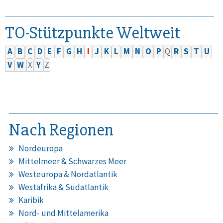
TO-Stützpunkte Weltweit
A
B
C
D
E
F
G
H
I
J
K
L
M
N
O
P
Q
R
S
T
U
V
W
X
Y
Z
Nach Regionen
Nordeuropa
Mittelmeer & Schwarzes Meer
Westeuropa & Nordatlantik
Westafrika & Südatlantik
Karibik
Nord- und Mittelamerika