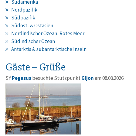
Südamerika
Nordpazifik
Südpazifik
Südost- & Ostasien
Nordindischer Ozean, Rotes Meer
Südindischer Ozean
Antarktis & subantarktische Inseln
Gäste – Grüße
SY
Pegasus
besuchte Stützpunkt
Gijon
am 08.08.2026