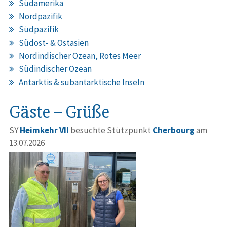
Südamerika
Nordpazifik
Südpazifik
Südost- & Ostasien
Nordindischer Ozean, Rotes Meer
Südindischer Ozean
Antarktis & subantarktische Inseln
Gäste – Grüße
SY
Heimkehr VII
besuchte Stützpunkt
Cherbourg
am
13.07.2026