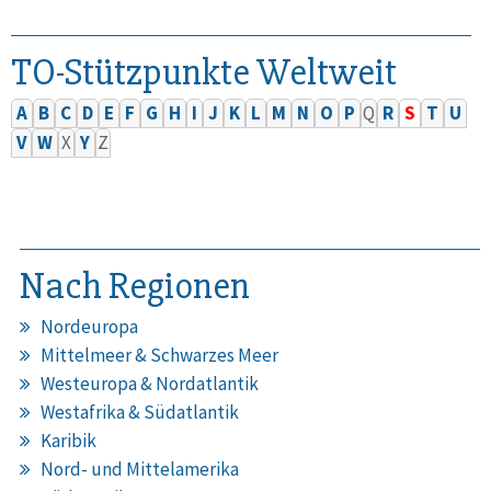
TO-Stützpunkte Weltweit
A
B
C
D
E
F
G
H
I
J
K
L
M
N
O
P
Q
R
S
T
U
V
W
X
Y
Z
Nach Regionen
Nordeuropa
Mittelmeer & Schwarzes Meer
Westeuropa & Nordatlantik
Westafrika & Südatlantik
Karibik
Nord- und Mittelamerika