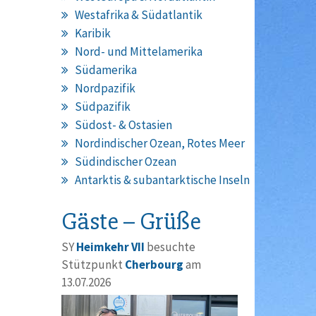
Westafrika & Südatlantik
Karibik
Nord- und Mittelamerika
Südamerika
Nordpazifik
Südpazifik
Südost- & Ostasien
Nordindischer Ozean, Rotes Meer
Südindischer Ozean
Antarktis & subantarktische Inseln
Gäste – Grüße
SY
Heimkehr VII
besuchte
Stützpunkt
Cherbourg
am
13.07.2026