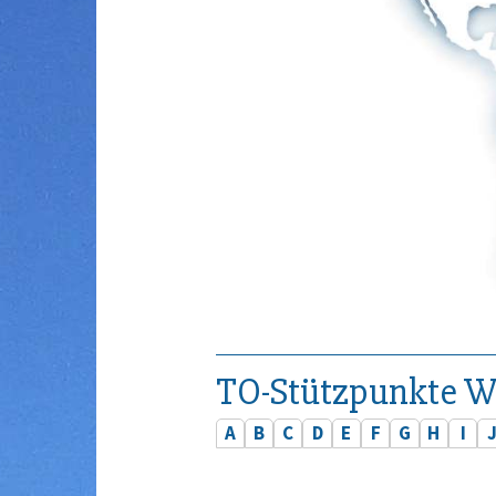
TO-Stützpunkte W
A
B
C
D
E
F
G
H
I