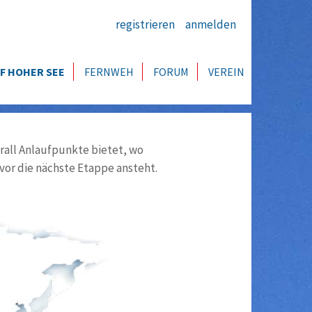
registrieren
anmelden
F HOHER SEE
FERNWEH
FORUM
VEREIN
all Anlaufpunkte bietet, wo
vor die nächste Etappe ansteht.