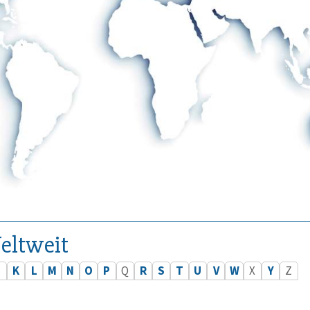
eltweit
J
K
L
M
N
O
P
Q
R
S
T
U
V
W
X
Y
Z