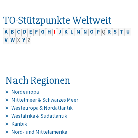
TO-Stützpunkte Weltweit
A
B
C
D
E
F
G
H
I
J
K
L
M
N
O
P
Q
R
S
T
U
V
W
X
Y
Z
Nach Regionen
Nordeuropa
Mittelmeer & Schwarzes Meer
Westeuropa & Nordatlantik
Westafrika & Südatlantik
Karibik
Nord- und Mittelamerika