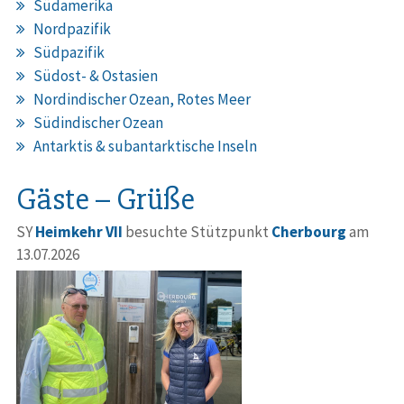
Südamerika
Nordpazifik
Südpazifik
Südost- & Ostasien
Nordindischer Ozean, Rotes Meer
Südindischer Ozean
Antarktis & subantarktische Inseln
Gäste – Grüße
SY
Heimkehr VII
besuchte Stützpunkt
Cherbourg
am
13.07.2026